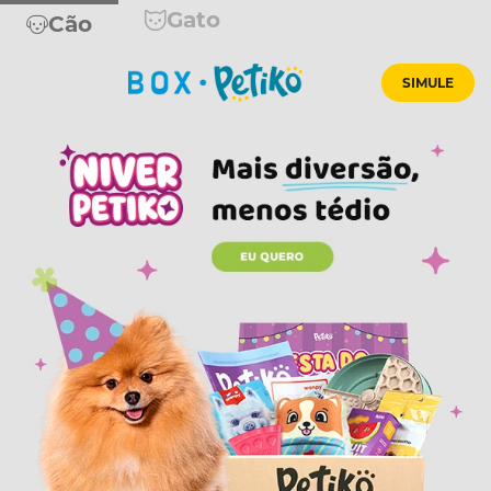
Gato
Cão
SIMULE